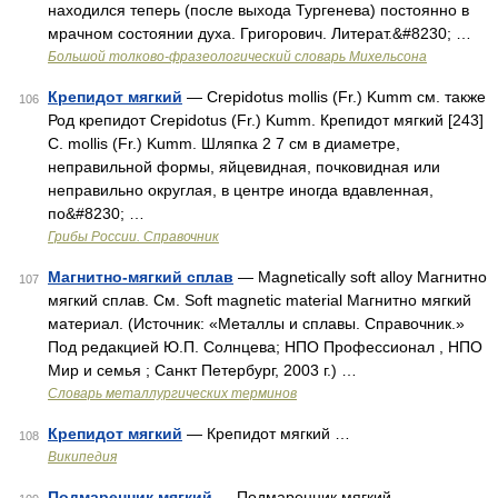
находился теперь (после выхода Тургенева) постоянно в
мрачном состоянии духа. Григорович. Литерат.&#8230; …
Большой толково-фразеологический словарь Михельсона
Крепидот мягкий
— Crepidotus mollis (Fr.) Kumm см. также
106
Род крепидот Crepidotus (Fr.) Kumm. Крепидот мягкий [243]
С. mollis (Fr.) Kumm. Шляпка 2 7 см в диаметре,
неправильной формы, яйцевидная, почковидная или
неправильно округлая, в центре иногда вдавленная,
по&#8230; …
Грибы России. Справочник
Магнитно-мягкий сплав
— Magnetically soft alloy Магнитно
107
мягкий сплав. См. Soft magnetic material Магнитно мягкий
материал. (Источник: «Металлы и сплавы. Справочник.»
Под редакцией Ю.П. Солнцева; НПО Профессионал , НПО
Мир и семья ; Санкт Петербург, 2003 г.) …
Словарь металлургических терминов
Крепидот мягкий
— Крепидот мягкий …
108
Википедия
Подмаренник мягкий
— Подмаренник мягкий …