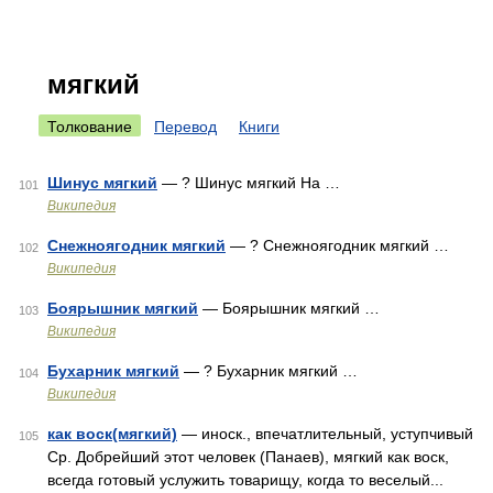
мягкий
Толкование
Перевод
Книги
Шинус мягкий
— ? Шинус мягкий На …
101
Википедия
Снежноягодник мягкий
— ? Снежноягодник мягкий …
102
Википедия
Боярышник мягкий
— Боярышник мягкий …
103
Википедия
Бухарник мягкий
— ? Бухарник мягкий …
104
Википедия
как воск(мягкий)
— иноск., впечатлительный, уступчивый
105
Ср. Добрейший этот человек (Панаев), мягкий как воск,
всегда готовый услужить товарищу, когда то веселый...