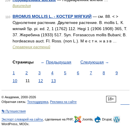
109
Википедия
BROMUS MOLLIS L. - КОСТЕР МЯГКИЙ
— см. 88. < >
110
Однолетнее растение. Двулетнее растение. В. mollis L. К.
мягкий Sp. pi. ed. 2, 1 (1762) 112. Hegi 1 (1906 1908) 365, Т.
37. Жеребина (1933) 517. Syn. Forasaccus mollis Bubani; В.
hordeaceus auct. Fl. Ross. (non L.). М е с т н. н а з в …
Справочник растений
Страницы
←
Предыдущая
Следующая
→
1
2
3
4
5
6
7
8
9
10
11
12
13
© Академик, 2000-2026
18+
Обратная связь:
Техподдержка
,
Реклама на сайте
👣 Путешествия
Экспорт словарей на сайты
, сделанные на PHP,
Joomla,
Drupal,
WordPress, MODx.